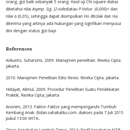
orang, gizi baik sebanyak 5 orang. Hasil uji Chi square diatas
diketahui nilai
Asymp. Sig. (2-sided)
atau
P-Value (0,000)
< dari
nilai α (0,05), sehingga dapat disimpulkan Ho ditolak dan Ha
diterima yang artinya ada hubungan yang signifikan menyusui
dini dengan status gizi bayi.
References
Arikunto, Suharsimi, 2009. Manajmen penelitian. Rineka Cipta:
Jakarta.
2010. Manajmen Penelitian Edisi Revisi. Rineka Cipta: Jakarta
Hidayat, Alimul, 2009. Prosedur Penelitian Suatu Pendekatan
Praktik, Renika Cipta; Jakarta
Anonim, 2013. Faktor-Faktor yang mempengaruhi Tumbuh
Kembang Anak. Bidan.sahabatku.com. diakses pada 7 Juli 2015
pukul 13:00 WITA..
Dinas Kesehatan Lombok Timur, 2014. Profil kesehatan NTB.