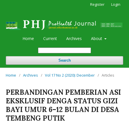
Register
Login
Home
Current
Archives
About
Search
Home
/
Archives
/
Vol 17 No 2 (2020): December
/
Articles
PERBANDINGAN PEMBERIAN ASI
EKSKLUSIF DENGA STATUS GIZI
BAYI UMUR 6–12 BULAN DI DESA
TEMBENG PUTIK