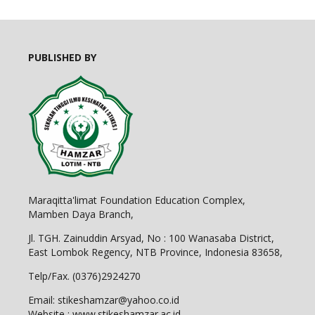
PUBLISHED BY
Maraqitta'limat Foundation Education Complex,
Mamben Daya Branch,
Jl. TGH. Zainuddin Arsyad, No : 100 Wanasaba District,
East Lombok Regency, NTB Province, Indonesia 83658,
Telp/Fax. (0376)2924270
Email: stikeshamzar@yahoo.co.id
Website : www.stikeshamzar.ac.id