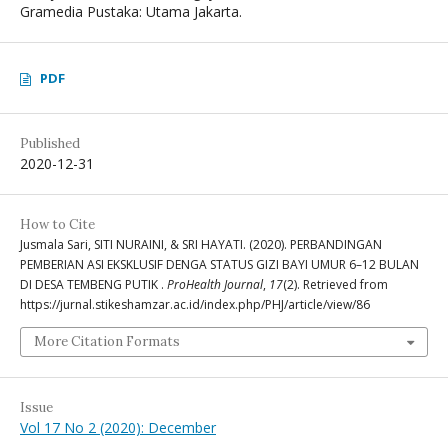
Gramedia Pustaka: Utama Jakarta.
PDF
Published
2020-12-31
How to Cite
Jusmala Sari, SITI NURAINI, & SRI HAYATI. (2020). PERBANDINGAN
PEMBERIAN ASI EKSKLUSIF DENGA STATUS GIZI BAYI UMUR 6–12 BULAN
DI DESA TEMBENG PUTIK .
ProHealth Journal
,
17
(2). Retrieved from
https://jurnal.stikeshamzar.ac.id/index.php/PHJ/article/view/86
More Citation Formats
Issue
Vol 17 No 2 (2020): December