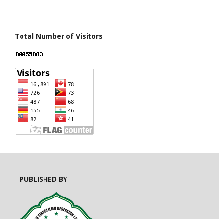
Total Number of Visitors
PUBLISHED BY