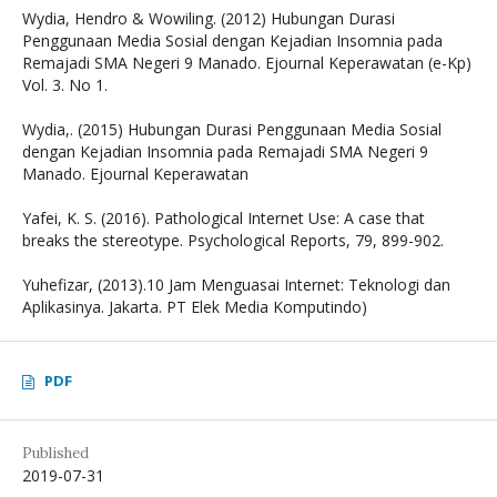
Wydia, Hendro & Wowiling. (2012) Hubungan Durasi
Penggunaan Media Sosial dengan Kejadian Insomnia pada
Remajadi SMA Negeri 9 Manado. Ejournal Keperawatan (e-Kp)
Vol. 3. No 1.
Wydia,. (2015) Hubungan Durasi Penggunaan Media Sosial
dengan Kejadian Insomnia pada Remajadi SMA Negeri 9
Manado. Ejournal Keperawatan
Yafei, K. S. (2016). Pathological Internet Use: A case that
breaks the stereotype. Psychological Reports, 79, 899-902.
Yuhefizar, (2013).10 Jam Menguasai Internet: Teknologi dan
Aplikasinya. Jakarta. PT Elek Media Komputindo)
PDF
Published
2019-07-31