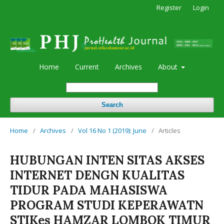
Register
Login
Home
Current
Archives
About
Search
Home
/
Archives
/
Vol 16 No 1 (2019): June
/
Articles
HUBUNGAN INTEN SITAS AKSES
INTERNET DENGN KUALITAS
TIDUR PADA MAHASISWA
PROGRAM STUDI KEPERAWATN
STIKes HAMZAR LOMBOK TIMUR