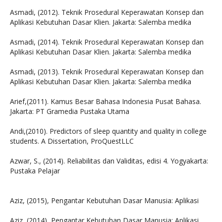
Asmadi, (2012). Teknik Prosedural Keperawatan Konsep dan
Aplikasi Kebutuhan Dasar Klien. Jakarta: Salemba medika
Asmadi, (2014). Teknik Prosedural Keperawatan Konsep dan
Aplikasi Kebutuhan Dasar Klien. Jakarta: Salemba medika
Asmadi, (2013). Teknik Prosedural Keperawatan Konsep dan
Aplikasi Kebutuhan Dasar Klien. Jakarta: Salemba medika
Arief,(2011). Kamus Besar Bahasa Indonesia Pusat Bahasa.
Jakarta: PT Gramedia Pustaka Utama
Andi,(2010). Predictors of sleep quantity and quality in college
students. A Dissertation, ProQuestLLC
Azwar, S., (2014). Reliabilitas dan Validitas, edisi 4. Yogyakarta:
Pustaka Pelajar
Aziz, (2015), Pengantar Kebutuhan Dasar Manusia: Aplikasi
Aziz, (2014), Pengantar Kebutuhan Dasar Manusia: Aplikasi