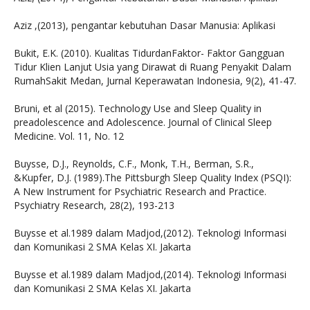
Aziz ,(2013), pengantar kebutuhan Dasar Manusia: Aplikasi
Bukit, E.K. (2010). Kualitas TidurdanFaktor- Faktor Gangguan
Tidur Klien Lanjut Usia yang Dirawat di Ruang Penyakit Dalam
RumahSakit Medan, Jurnal Keperawatan Indonesia, 9(2), 41-47.
Bruni, et al (2015). Technology Use and Sleep Quality in
preadolescence and Adolescence. Journal of Clinical Sleep
Medicine. Vol. 11, No. 12
Buysse, D.J., Reynolds, C.F., Monk, T.H., Berman, S.R.,
&Kupfer, D.J. (1989).The Pittsburgh Sleep Quality Index (PSQI):
A New Instrument for Psychiatric Research and Practice.
Psychiatry Research, 28(2), 193-213
Buysse et al.1989 dalam Madjod,(2012). Teknologi Informasi
dan Komunikasi 2 SMA Kelas XI. Jakarta
Buysse et al.1989 dalam Madjod,(2014). Teknologi Informasi
dan Komunikasi 2 SMA Kelas XI. Jakarta