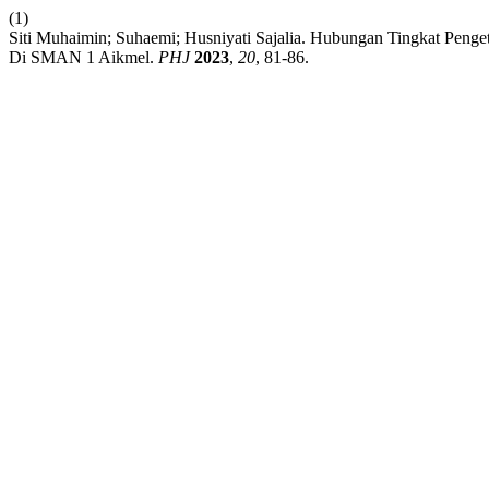
(1)
Siti Muhaimin; Suhaemi; Husniyati Sajalia. Hubungan Tingkat Pen
Di SMAN 1 Aikmel.
PHJ
2023
,
20
, 81-86.